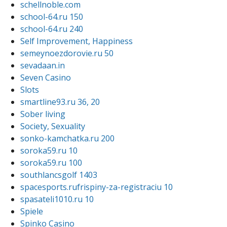
schellnoble.com
school-64.ru 150
school-64.ru 240
Self Improvement, Happiness
semeynoezdorovie.ru 50
sevadaan.in
Seven Casino
Slots
smartline93.ru 36, 20
Sober living
Society, Sexuality
sonko-kamchatka.ru 200
soroka59.ru 10
soroka59.ru 100
southlancsgolf 1403
spacesports.rufrispiny-za-registraciu 10
spasateli1010.ru 10
Spiele
Spinko Casino