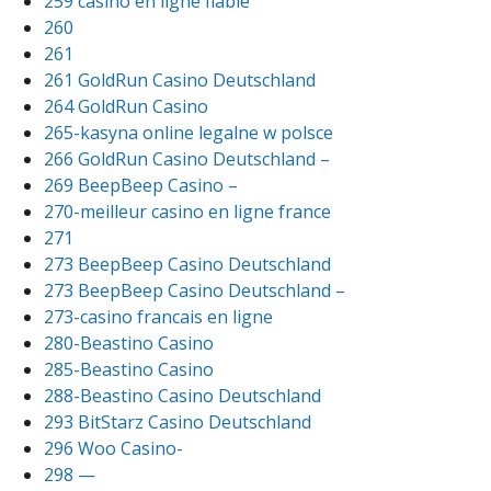
259 casino en ligne fiable
260
261
261 GoldRun Casino Deutschland
264 GoldRun Casino
265-kasyna online legalne w polsce
266 GoldRun Casino Deutschland –
269 BeepBeep Casino –
270-meilleur casino en ligne france
271
273 BeepBeep Casino Deutschland
273 BeepBeep Casino Deutschland –
273-casino francais en ligne
280-Beastino Casino
285-Beastino Casino
288-Beastino Casino Deutschland
293 BitStarz Casino Deutschland
296 Woo Casino-
298 —