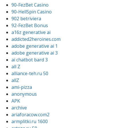
90-FezBet Casino
90-HellSpin Casino
902 betriviera
92-FezBet Bonus
a16z generative ai
addicted2heroines.com
adobe generative ai 1
adobe generative ai 3
ai chatbot bard 3
all Z
alliance-teh.ru 50
allZ
ami-pizza
anonymous
APK
archive
ariaforacow.com2
armplitki.ru 1600