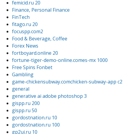
femicid.ru 20
Finance, Personal Finance
FinTech
fitago.ru 20
focuspp.com2
Food & Beverage, Coffee
Forex News
fortboyard.online 20
fortune-tiger-demo-online.comes-mx 1000
Free Spins Fonbet
Gambling
game-chickensubway.comchicken-subway-app c2
general
generative ai adobe photoshop 3
gispp.ru 200
gispp.ru 50
gordostnation.ru 10
gordostnation.ru 100
gp2ui.ru 10