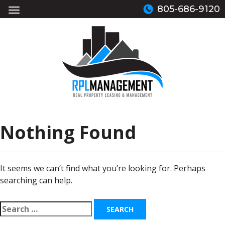
805-686-9120
Nothing Found
It seems we can’t find what you’re looking for. Perhaps
searching can help.
Search
for: