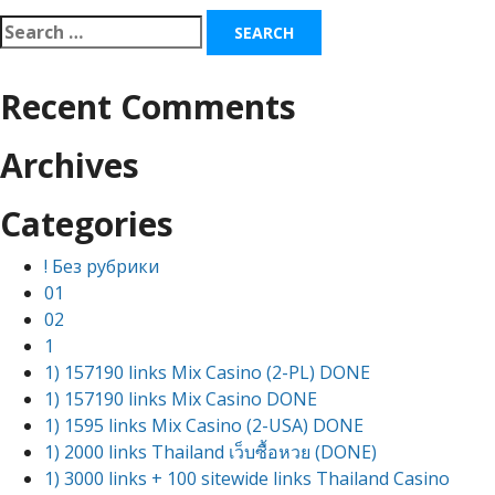
Search
for:
Recent Comments
Archives
Categories
! Без рубрики
01
02
1
1) 157190 links Mix Casino (2-PL) DONE
1) 157190 links Mix Casino DONE
1) 1595 links Mix Casino (2-USA) DONE
1) 2000 links Thailand เว็บซื้อหวย (DONE)
1) 3000 links + 100 sitewide links Thailand Casino