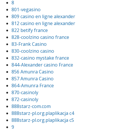
8
801-vegasino
809 casino en ligne alexander
812 casino en ligne alexander
822 betify france
828-coolzino casino france
83-Frank Casino
830-coolzino casino
832-casino mystake france
844-Alexander casino France
856 Amunra Casino
857 Amunra Casino
864-Amunra France
870-casinoly
872-casinoly
888starz-com.com
888starz-pl.org.plaplikacja c4
888starz-pl.org.plaplikacja c5
9