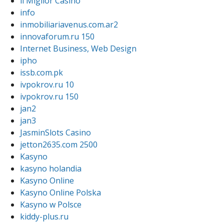
il Miglior Casinò
info
inmobiliariavenus.com.ar2
innovaforum.ru 150
Internet Business, Web Design
ipho
issb.com.pk
ivpokrov.ru 10
ivpokrov.ru 150
jan2
jan3
JasminSlots Casino
jetton2635.com 2500
Kasyno
kasyno holandia
Kasyno Online
Kasyno Online Polska
Kasyno w Polsce
kiddy-plus.ru