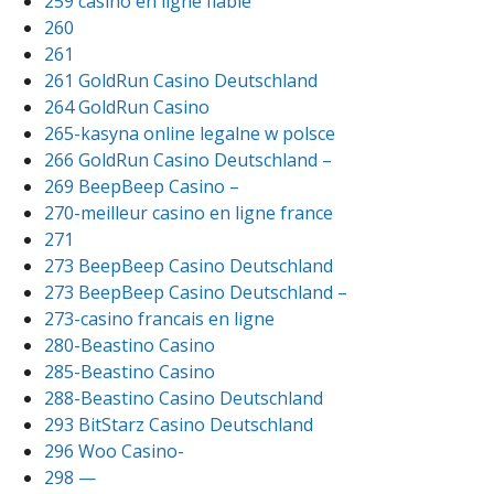
259 casino en ligne fiable
260
261
261 GoldRun Casino Deutschland
264 GoldRun Casino
265-kasyna online legalne w polsce
266 GoldRun Casino Deutschland –
269 BeepBeep Casino –
270-meilleur casino en ligne france
271
273 BeepBeep Casino Deutschland
273 BeepBeep Casino Deutschland –
273-casino francais en ligne
280-Beastino Casino
285-Beastino Casino
288-Beastino Casino Deutschland
293 BitStarz Casino Deutschland
296 Woo Casino-
298 —