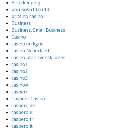
Bookkeeping
bou-sosh10.ru 10
britsino casino
Business
Business, Small Business
Casino
casino en ligne
casino Nederland
casino utan svensk licens
casino1
casino2
casino3
casino4
caspero
Caspero Casino
caspero de
caspero el
caspero fr
caspero it