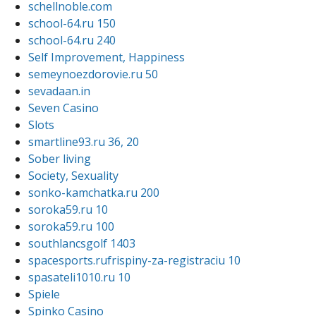
schellnoble.com
school-64.ru 150
school-64.ru 240
Self Improvement, Happiness
semeynoezdorovie.ru 50
sevadaan.in
Seven Casino
Slots
smartline93.ru 36, 20
Sober living
Society, Sexuality
sonko-kamchatka.ru 200
soroka59.ru 10
soroka59.ru 100
southlancsgolf 1403
spacesports.rufrispiny-za-registraciu 10
spasateli1010.ru 10
Spiele
Spinko Casino