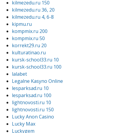
kilmezedu.ru 150
kilmezedu.ru 36, 20
kilmezedu.ru 4, 6-8
kipmu.ru
kompmix.ru 200
kompmix.ru 50
korrekt29.ru 20
kulturatinao.ru
kursk-school33.ru 10
kursk-school33.ru 100
lalabet
Legalne Kasyno Online
lesparksad.ru 10
lesparksad.ru 100
lightnovosti.ru 10
lightnovosti.ru 150
Lucky Anon Casino
Lucky Max
Luckygem