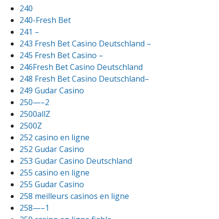
240
240-Fresh Bet
241 –
243 Fresh Bet Casino Deutschland –
245 Fresh Bet Casino –
246Fresh Bet Casino Deutschland
248 Fresh Bet Casino Deutschland–
249 Gudar Casino
250—–2
2500allZ
2500Z
252 casino en ligne
252 Gudar Casino
253 Gudar Casino Deutschland
255 casino en ligne
255 Gudar Casino
258 meilleurs casinos en ligne
258—–1