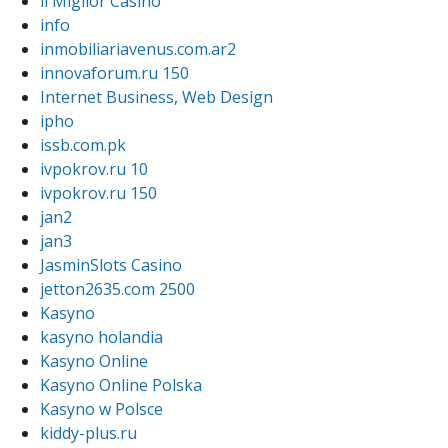
il Miglior Casinò
info
inmobiliariavenus.com.ar2
innovaforum.ru 150
Internet Business, Web Design
ipho
issb.com.pk
ivpokrov.ru 10
ivpokrov.ru 150
jan2
jan3
JasminSlots Casino
jetton2635.com 2500
Kasyno
kasyno holandia
Kasyno Online
Kasyno Online Polska
Kasyno w Polsce
kiddy-plus.ru