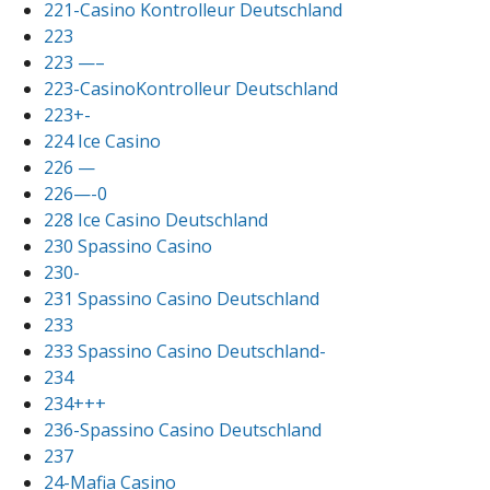
221-Casino Kontrolleur Deutschland
223
223 —–
223-CasinoKontrolleur Deutschland
223+-
224 Ice Casino
226 —
226—-0
228 Ice Casino Deutschland
230 Spassino Casino
230-
231 Spassino Casino Deutschland
233
233 Spassino Casino Deutschland-
234
234+++
236-Spassino Casino Deutschland
237
24-Mafia Casino