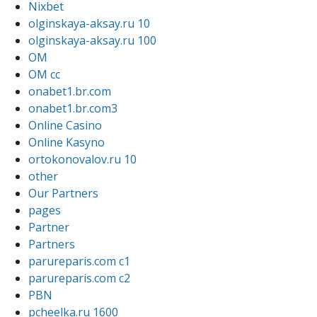
Nixbet
olginskaya-aksay.ru 10
olginskaya-aksay.ru 100
OM
OM cc
onabet1.br.com
onabet1.br.com3
Online Casino
Online Kasyno
ortokonovalov.ru 10
other
Our Partners
pages
Partner
Partners
parureparis.com c1
parureparis.com c2
PBN
pcheelka.ru 1600