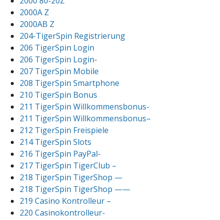
2000 80-20Z
2000A Z
2000AB Z
204-TigerSpin Registrierung
206 TigerSpin Login
206 TigerSpin Login-
207 TigerSpin Mobile
208 TigerSpin Smartphone
210 TigerSpin Bonus
211 TigerSpin Willkommensbonus-
211 TigerSpin Willkommensbonus–
212 TigerSpin Freispiele
214 TigerSpin Slots
216 TigerSpin PayPal-
217 TigerSpin TigerClub –
218 TigerSpin TigerShop —
218 TigerSpin TigerShop ——
219 Casino Kontrolleur –
220 Casinokontrolleur-