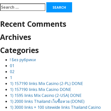
Search
for:
Recent Comments
Archives
Categories
! Без рубрики
01
02
1
1) 157190 links Mix Casino (2-PL) DONE
1) 157190 links Mix Casino DONE
1) 1595 links Mix Casino (2-USA) DONE
1) 2000 links Thailand เว็บซื้อหวย (DONE)
1) 3000 links + 100 sitewide links Thailand Casino