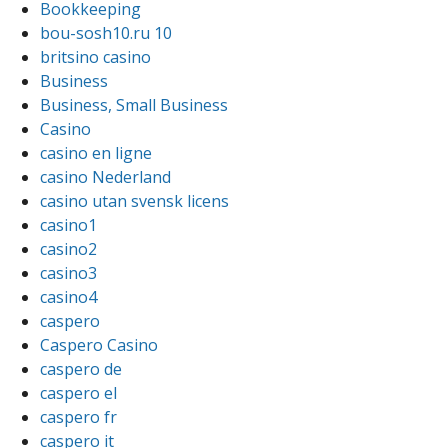
Bookkeeping
bou-sosh10.ru 10
britsino casino
Business
Business, Small Business
Casino
casino en ligne
casino Nederland
casino utan svensk licens
casino1
casino2
casino3
casino4
caspero
Caspero Casino
caspero de
caspero el
caspero fr
caspero it