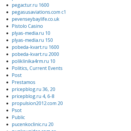
pegactur.ru 1600
pegasusaviations.com c1
pevenseybaylife.co.uk
Pistolo Casino
plyas-media.ru 10
plyas-media.ru 150
pobeda-kvart.ru 1600
pobeda-kvart.ru 2000
poliklinika4rm.ru 10
Politics, Current Events
Post
Prestamos
pricepblog.ru 36, 20
pricepblog.ru 4, 6-8
propulsion2012.com 20
Psot
Public
pucenkoclinic.ru 20