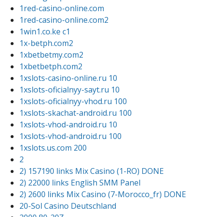
1red-casino-online.com
1red-casino-online.com2
1win1.co.ke c1
1x-betph.com2
1xbetbetmy.com2
1xbetbetph.com2
1xslots-casino-online.ru 10
1xslots-oficialnyy-sayt.ru 10
1xslots-oficialnyy-vhod.ru 100
1xslots-skachat-android.ru 100
1xslots-vhod-android.ru 10
1xslots-vhod-android.ru 100
1xslots.us.com 200
2
2) 157190 links Mix Casino (1-RO) DONE
2) 22000 links English SMM Panel
2) 2600 links Mix Casino (7-Morocco_fr) DONE
20-Sol Casino Deutschland