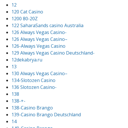
12
120 Cat Casino
1200 80-20Z
122 SaharaSands casino Australia
126 Always Vegas Casino-
126 Always Vegas Casino–
126-Always Vegas Casino
129 Always Vegas Casino Deutschland-
12dekabrya.ru
13
130 Always Vegas Casino–
134-Slotozen Casino
136 Slotozen Casino-
138
138-+-
138-Casino Brango
139-Casino Brango Deutschland
14