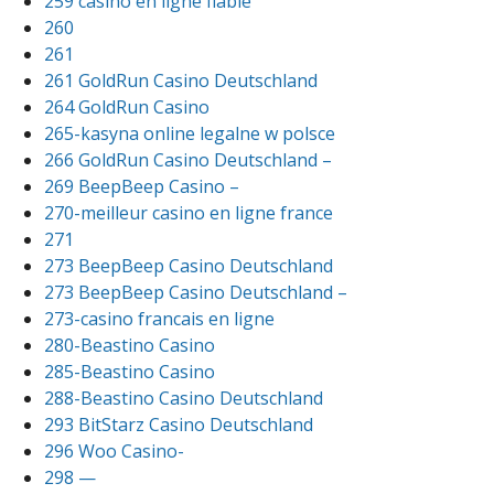
259 casino en ligne fiable
260
261
261 GoldRun Casino Deutschland
264 GoldRun Casino
265-kasyna online legalne w polsce
266 GoldRun Casino Deutschland –
269 BeepBeep Casino –
270-meilleur casino en ligne france
271
273 BeepBeep Casino Deutschland
273 BeepBeep Casino Deutschland –
273-casino francais en ligne
280-Beastino Casino
285-Beastino Casino
288-Beastino Casino Deutschland
293 BitStarz Casino Deutschland
296 Woo Casino-
298 —