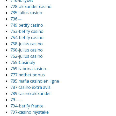
716-lollybet
728-alexander casino
735 julius casino
736—
749 betify casino
753-betify casino
754-betify casino
758-julius casino
760-julius casino
762-julius casino
765-Casinoly
769 rabona casino
777 netbet bonus
785 mafia casino en ligne
787 casino extra avis
789 casino alexander
79 —-
794-betify france
797-casino mystake