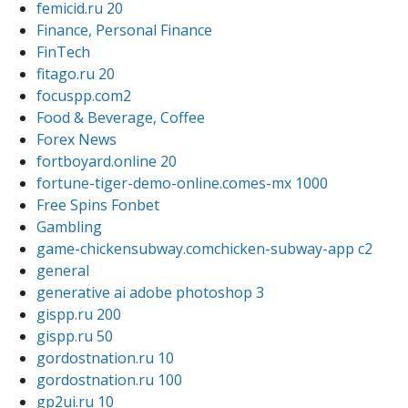
femicid.ru 20
Finance, Personal Finance
FinTech
fitago.ru 20
focuspp.com2
Food & Beverage, Coffee
Forex News
fortboyard.online 20
fortune-tiger-demo-online.comes-mx 1000
Free Spins Fonbet
Gambling
game-chickensubway.comchicken-subway-app c2
general
generative ai adobe photoshop 3
gispp.ru 200
gispp.ru 50
gordostnation.ru 10
gordostnation.ru 100
gp2ui.ru 10