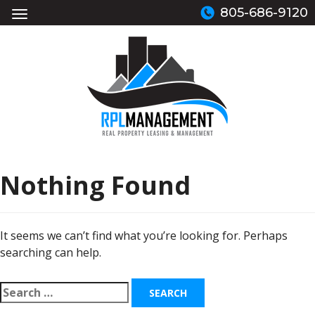
805-686-9120
Nothing Found
It seems we can’t find what you’re looking for. Perhaps
searching can help.
Search
for: