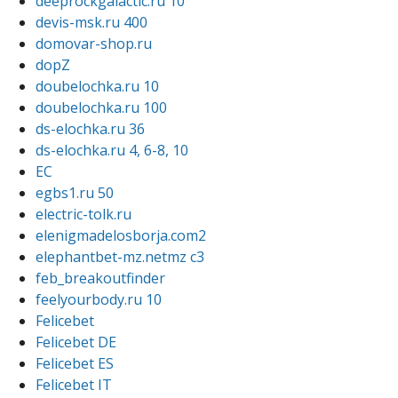
deeprockgalactic.ru 10
devis-msk.ru 400
domovar-shop.ru
dopZ
doubelochka.ru 10
doubelochka.ru 100
ds-elochka.ru 36
ds-elochka.ru 4, 6-8, 10
EC
egbs1.ru 50
electric-tolk.ru
elenigmadelosborja.com2
elephantbet-mz.netmz c3
feb_breakoutfinder
feelyourbody.ru 10
Felicebet
Felicebet DE
Felicebet ES
Felicebet IT