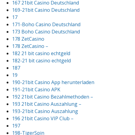
167 21bit Casino Deutschland
169-21bit Casino Deutschland
17
171-Boho Casino Deutschland
173 Boho Casino Deutschland
178 ZetCasino
178 ZetCasino –
182 21 bit casino echtgeld
182-21 bit casino echtgeld
187
19
190-21bit Casino App herunterladen
191-21bit Casino APK
192 21bit Casino Bezahlmethoden –
193 21bit Casino Auszahlung –
193-21bit Casino Auszahlung
196 21bit Casino VIP Club –
197
198-TigerSpin