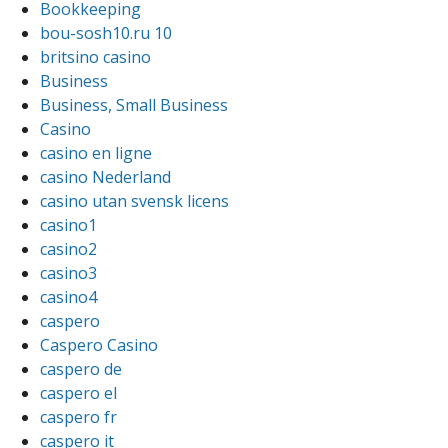
Bookkeeping
bou-sosh10.ru 10
britsino casino
Business
Business, Small Business
Casino
casino en ligne
casino Nederland
casino utan svensk licens
casino1
casino2
casino3
casino4
caspero
Caspero Casino
caspero de
caspero el
caspero fr
caspero it