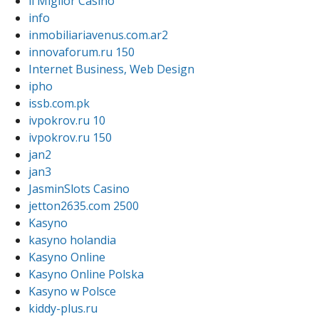
il Miglior Casinò
info
inmobiliariavenus.com.ar2
innovaforum.ru 150
Internet Business, Web Design
ipho
issb.com.pk
ivpokrov.ru 10
ivpokrov.ru 150
jan2
jan3
JasminSlots Casino
jetton2635.com 2500
Kasyno
kasyno holandia
Kasyno Online
Kasyno Online Polska
Kasyno w Polsce
kiddy-plus.ru