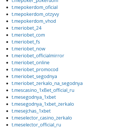
t.mepoker_pokerdom
t.mepokerdom_oficial
t.mepokerdom_otzyvy
t.mepokerdom_vhod
t.meriobet_24
t.meriobet_com
t.meriobet_fs
t.meriobet_now
t.meriobet_officialmirror
t.meriobet_online
t.meriobet_promocod
t.meriobet_segodnya
t.meriobet_zerkalo_na_segodnya
t.mescasino_1xBet_official_ru
t.mesegodnya_1xbet
t.mesegodnya_1xbet_zerkalo
t.mesejchas_1xbet
t.meselector_casino_zerkalo
t.meselector_official_ru