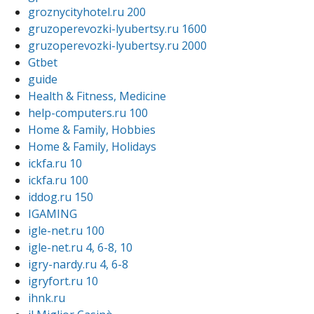
groznycityhotel.ru 200
gruzoperevozki-lyubertsy.ru 1600
gruzoperevozki-lyubertsy.ru 2000
Gtbet
guide
Health & Fitness, Medicine
help-computers.ru 100
Home & Family, Hobbies
Home & Family, Holidays
ickfa.ru 10
ickfa.ru 100
iddog.ru 150
IGAMING
igle-net.ru 100
igle-net.ru 4, 6-8, 10
igry-nardy.ru 4, 6-8
igryfort.ru 10
ihnk.ru