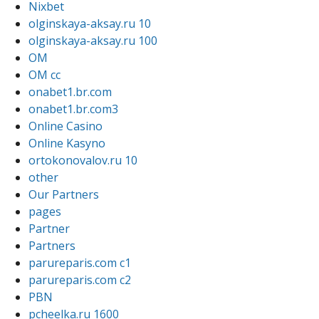
Nixbet
olginskaya-aksay.ru 10
olginskaya-aksay.ru 100
OM
OM cc
onabet1.br.com
onabet1.br.com3
Online Casino
Online Kasyno
ortokonovalov.ru 10
other
Our Partners
pages
Partner
Partners
parureparis.com c1
parureparis.com c2
PBN
pcheelka.ru 1600