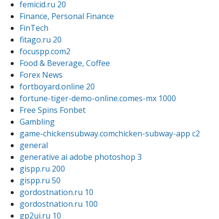
femicid.ru 20
Finance, Personal Finance
FinTech
fitago.ru 20
focuspp.com2
Food & Beverage, Coffee
Forex News
fortboyard.online 20
fortune-tiger-demo-online.comes-mx 1000
Free Spins Fonbet
Gambling
game-chickensubway.comchicken-subway-app c2
general
generative ai adobe photoshop 3
gispp.ru 200
gispp.ru 50
gordostnation.ru 10
gordostnation.ru 100
gp2ui.ru 10