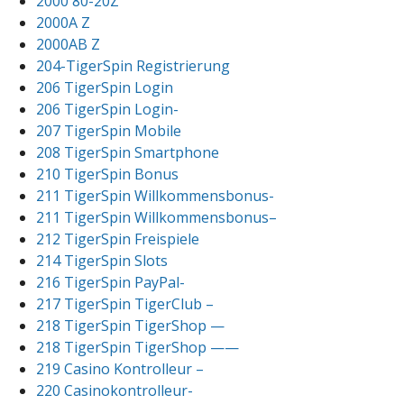
2000 80-20Z
2000A Z
2000AB Z
204-TigerSpin Registrierung
206 TigerSpin Login
206 TigerSpin Login-
207 TigerSpin Mobile
208 TigerSpin Smartphone
210 TigerSpin Bonus
211 TigerSpin Willkommensbonus-
211 TigerSpin Willkommensbonus–
212 TigerSpin Freispiele
214 TigerSpin Slots
216 TigerSpin PayPal-
217 TigerSpin TigerClub –
218 TigerSpin TigerShop —
218 TigerSpin TigerShop ——
219 Casino Kontrolleur –
220 Casinokontrolleur-