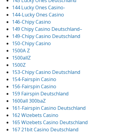
143 Lucky Ones Deutschland
144 Lucky Ones Casino-
144-Lucky Ones Casino
146-Chipy Casino
149 Chipy Casino Deutschland–
149-Chipy Casino Deutschland
150-Chipy Casino
1500A Z
1500allZ
1500Z
153-Chipy Casino Deutschland
154-Fairspin Casino
156-Fairspin Casino
159 Fairspin Deutschland
1600all 300baZ
161-Fairspin Casino Deutschland
162 Wizebets Casino
165 Wizebets Casino Deutschland
167 21bit Casino Deutschland