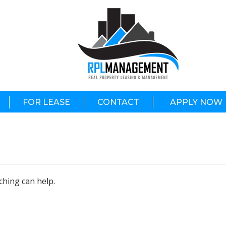
FOR LEASE
CONTACT
APPLY NOW
ching can help.