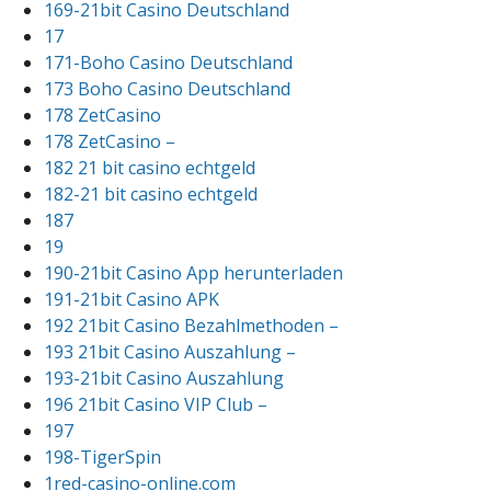
169-21bit Casino Deutschland
17
171-Boho Casino Deutschland
173 Boho Casino Deutschland
178 ZetCasino
178 ZetCasino –
182 21 bit casino echtgeld
182-21 bit casino echtgeld
187
19
190-21bit Casino App herunterladen
191-21bit Casino APK
192 21bit Casino Bezahlmethoden –
193 21bit Casino Auszahlung –
193-21bit Casino Auszahlung
196 21bit Casino VIP Club –
197
198-TigerSpin
1red-casino-online.com