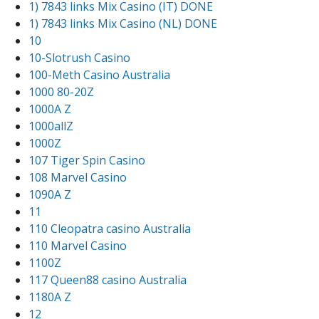
1) 7843 links Mix Casino (IT) DONE
1) 7843 links Mix Casino (NL) DONE
10
10-Slotrush Casino
100-Meth Casino Australia
1000 80-20Z
1000A Z
1000allZ
1000Z
107 Tiger Spin Casino
108 Marvel Casino
1090A Z
11
110 Cleopatra casino Australia
110 Marvel Casino
1100Z
117 Queen88 casino Australia
1180A Z
12