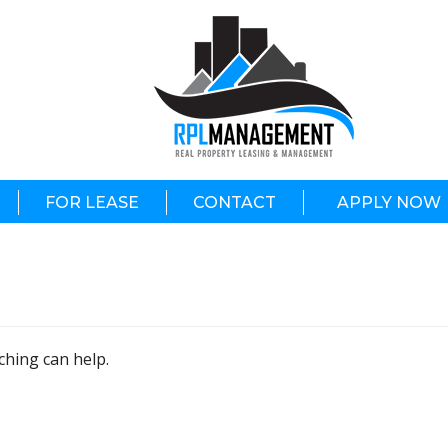
FOR LEASE
CONTACT
APPLY NOW
ching can help.