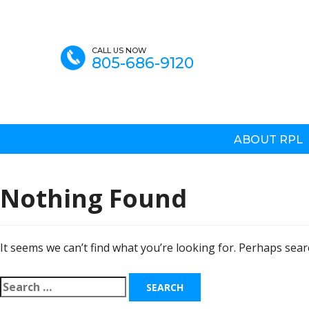
CALL US NOW
805-686-9120
ABOUT RPL
Nothing Found
It seems we can’t find what you’re looking for. Perhaps sear
Search
for: