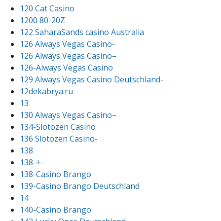
120 Cat Casino
1200 80-20Z
122 SaharaSands casino Australia
126 Always Vegas Casino-
126 Always Vegas Casino–
126-Always Vegas Casino
129 Always Vegas Casino Deutschland-
12dekabrya.ru
13
130 Always Vegas Casino–
134-Slotozen Casino
136 Slotozen Casino-
138
138-+-
138-Casino Brango
139-Casino Brango Deutschland
14
140-Casino Brango