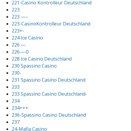
221-Casino Kontrolleur Deutschland
223
223 —–
223-CasinoKontrolleur Deutschland
223+-
224 Ice Casino
226 —
226—-0
228 Ice Casino Deutschland
230 Spassino Casino
230-
231 Spassino Casino Deutschland
233
233 Spassino Casino Deutschland-
234
234+++
236-Spassino Casino Deutschland
237
24-Mafia Casino