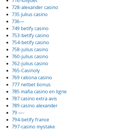
716-lollybet
728-alexander casino
735 julius casino
736—
749 betify casino
753-betify casino
754-betify casino
758-julius casino
760-julius casino
762-julius casino
765-Casinoly
769 rabona casino
777 netbet bonus
785 mafia casino en ligne
787 casino extra avis
789 casino alexander
79 —-
794-betify france
797-casino mystake