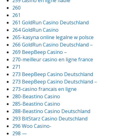
259 casino en ligne fiable
260
261
261 GoldRun Casino Deutschland
264 GoldRun Casino
265-kasyna online legalne w polsce
266 GoldRun Casino Deutschland –
269 BeepBeep Casino –
270-meilleur casino en ligne france
271
273 BeepBeep Casino Deutschland
273 BeepBeep Casino Deutschland –
273-casino francais en ligne
280-Beastino Casino
285-Beastino Casino
288-Beastino Casino Deutschland
293 BitStarz Casino Deutschland
296 Woo Casino-
298 —