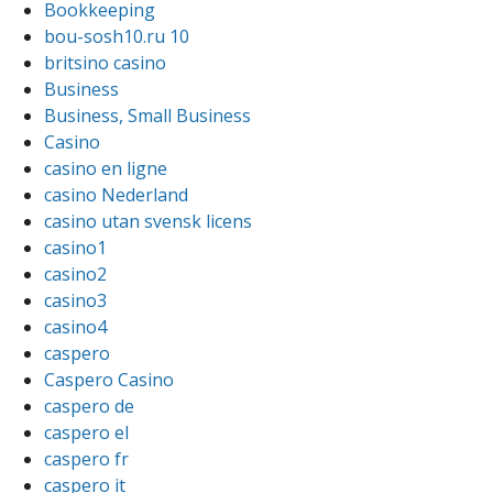
Bookkeeping
bou-sosh10.ru 10
britsino casino
Business
Business, Small Business
Casino
casino en ligne
casino Nederland
casino utan svensk licens
casino1
casino2
casino3
casino4
caspero
Caspero Casino
caspero de
caspero el
caspero fr
caspero it