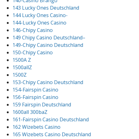
140-Casino Brango
143 Lucky Ones Deutschland
144 Lucky Ones Casino-
144-Lucky Ones Casino
146-Chipy Casino
149 Chipy Casino Deutschland–
149-Chipy Casino Deutschland
150-Chipy Casino
1500A Z
1500allZ
1500Z
153-Chipy Casino Deutschland
154-Fairspin Casino
156-Fairspin Casino
159 Fairspin Deutschland
1600all 300baZ
161-Fairspin Casino Deutschland
162 Wizebets Casino
165 Wizebets Casino Deutschland