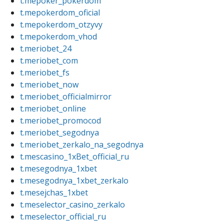
t.mepoker_pokerdom
t.mepokerdom_oficial
t.mepokerdom_otzyvy
t.mepokerdom_vhod
t.meriobet_24
t.meriobet_com
t.meriobet_fs
t.meriobet_now
t.meriobet_officialmirror
t.meriobet_online
t.meriobet_promocod
t.meriobet_segodnya
t.meriobet_zerkalo_na_segodnya
t.mescasino_1xBet_official_ru
t.mesegodnya_1xbet
t.mesegodnya_1xbet_zerkalo
t.mesejchas_1xbet
t.meselector_casino_zerkalo
t.meselector_official_ru