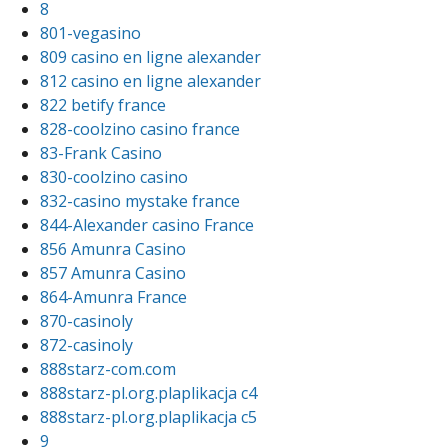
8
801-vegasino
809 casino en ligne alexander
812 casino en ligne alexander
822 betify france
828-coolzino casino france
83-Frank Casino
830-coolzino casino
832-casino mystake france
844-Alexander casino France
856 Amunra Casino
857 Amunra Casino
864-Amunra France
870-casinoly
872-casinoly
888starz-com.com
888starz-pl.org.plaplikacja c4
888starz-pl.org.plaplikacja c5
9