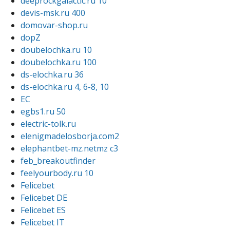
deeprockgalactic.ru 10
devis-msk.ru 400
domovar-shop.ru
dopZ
doubelochka.ru 10
doubelochka.ru 100
ds-elochka.ru 36
ds-elochka.ru 4, 6-8, 10
EC
egbs1.ru 50
electric-tolk.ru
elenigmadelosborja.com2
elephantbet-mz.netmz c3
feb_breakoutfinder
feelyourbody.ru 10
Felicebet
Felicebet DE
Felicebet ES
Felicebet IT