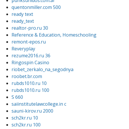
punksunidos.com.ar
quentonmiller.com 500
ready text
ready_text
realtor-pro.ru 30
Reference & Education, Homeschooling
remont-epos.ru
Reveryplay
rezume2016.ru 36
Ringospin Casino
riobet_zerkalo_na_segodnya
roobet.br.com
rubds1010.ru 10
rubds1010.ru 100
S 660
saiinstitutelawcollege.in c
sauni-kirov.ru 2000
sch2kr.ru 10
sch2kr.ru 100