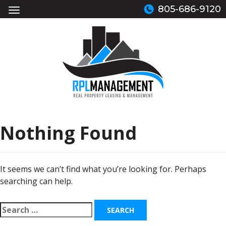
805-686-9120
Nothing Found
It seems we can’t find what you’re looking for. Perhaps
searching can help.
Search
for: