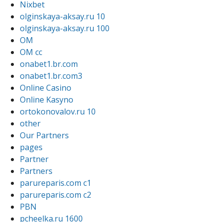
Nixbet
olginskaya-aksay.ru 10
olginskaya-aksay.ru 100
OM
OM cc
onabet1.br.com
onabet1.br.com3
Online Casino
Online Kasyno
ortokonovalov.ru 10
other
Our Partners
pages
Partner
Partners
parureparis.com c1
parureparis.com c2
PBN
pcheelka.ru 1600