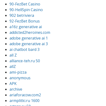
90-FezBet Casino
90-HellSpin Casino
902 betriviera
92-FezBet Bonus
a16z generative ai
addicted2heroines.com
adobe generative ai 1
adobe generative ai 3
ai chatbot bard 3
all Z
alliance-teh.ru 50
allZ
ami-pizza
anonymous
APK
archive
ariaforacow.com2
armplitki.ru 1600