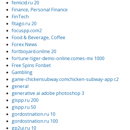
femicid.ru 20
Finance, Personal Finance
FinTech
fitago.ru 20
focuspp.com2
Food & Beverage, Coffee
Forex News
fortboyard.online 20
fortune-tiger-demo-online.comes-mx 1000
Free Spins Fonbet
Gambling
game-chickensubway.comchicken-subway-app c2
general
generative ai adobe photoshop 3
gispp.ru 200
gispp.ru 50
gordostnation.ru 10
gordostnation.ru 100
gp2ui.ru 10