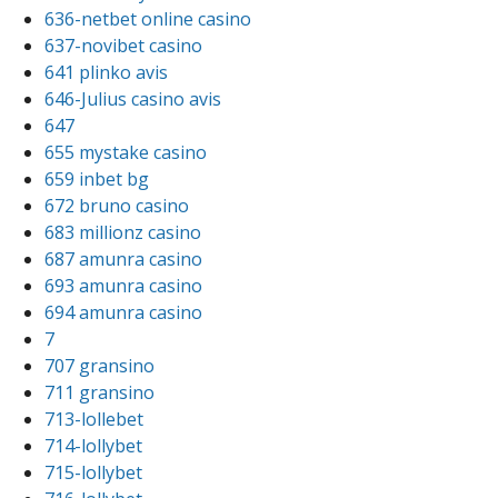
636-netbet online casino
637-novibet casino
641 plinko avis
646-Julius casino avis
647
655 mystake casino
659 inbet bg
672 bruno casino
683 millionz casino
687 amunra casino
693 amunra casino
694 amunra casino
7
707 gransino
711 gransino
713-lollebet
714-lollybet
715-lollybet