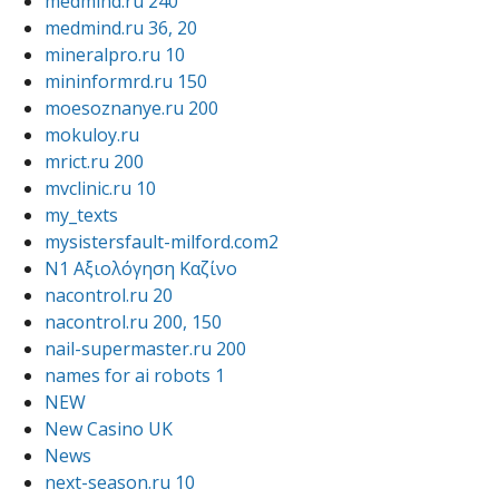
medmind.ru 240
medmind.ru 36, 20
mineralpro.ru 10
mininformrd.ru 150
moesoznanye.ru 200
mokuloy.ru
mrict.ru 200
mvclinic.ru 10
my_texts
mysistersfault-milford.com2
N1 Αξιολόγηση Καζίνο
nacontrol.ru 20
nacontrol.ru 200, 150
nail-supermaster.ru 200
names for ai robots 1
NEW
New Casino UK
News
next-season.ru 10