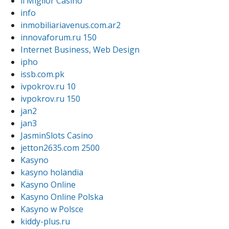
il Miglior Casinò
info
inmobiliariavenus.com.ar2
innovaforum.ru 150
Internet Business, Web Design
ipho
issb.com.pk
ivpokrov.ru 10
ivpokrov.ru 150
jan2
jan3
JasminSlots Casino
jetton2635.com 2500
Kasyno
kasyno holandia
Kasyno Online
Kasyno Online Polska
Kasyno w Polsce
kiddy-plus.ru