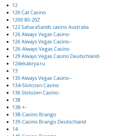
12
120 Cat Casino
1200 80-20Z
122 SaharaSands casino Australia
126 Always Vegas Casino-
126 Always Vegas Casino–
126-Always Vegas Casino
129 Always Vegas Casino Deutschland-
12dekabrya.ru
13
130 Always Vegas Casino–
134-Slotozen Casino
136 Slotozen Casino-
138
138-+-
138-Casino Brango
139-Casino Brango Deutschland
14