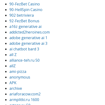
90-FezBet Casino
90-HellSpin Casino
902 betriviera
92-FezBet Bonus
a16z generative ai
addicted2heroines.com
adobe generative ai 1
adobe generative ai 3
ai chatbot bard 3
all Z
alliance-teh.ru 50
allZ
ami-pizza
anonymous
APK
archive
ariaforacow.com2
armplitki.ru 1600