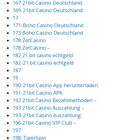
167 21bit Casino Deutschland
169-21bit Casino Deutschland
17
171-Boho Casino Deutschland
173 Boho Casino Deutschland
178 ZetCasino
178 ZetCasino –
182 21 bit casino echtgeld
182-21 bit casino echtgeld
187
19
190-21bit Casino App herunterladen
191-21bit Casino APK
192 21bit Casino Bezahlmethoden –
193 21bit Casino Auszahlung –
193-21bit Casino Auszahlung
196 21bit Casino VIP Club –
197
198-TigerSpin