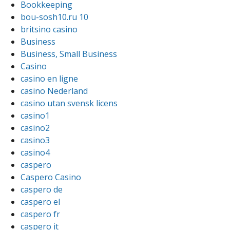
Bookkeeping
bou-sosh10.ru 10
britsino casino
Business
Business, Small Business
Casino
casino en ligne
casino Nederland
casino utan svensk licens
casino1
casino2
casino3
casino4
caspero
Caspero Casino
caspero de
caspero el
caspero fr
caspero it