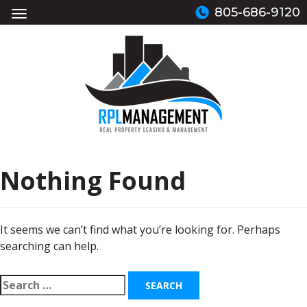
805-686-9120
Nothing Found
It seems we can’t find what you’re looking for. Perhaps
searching can help.
Search
for: