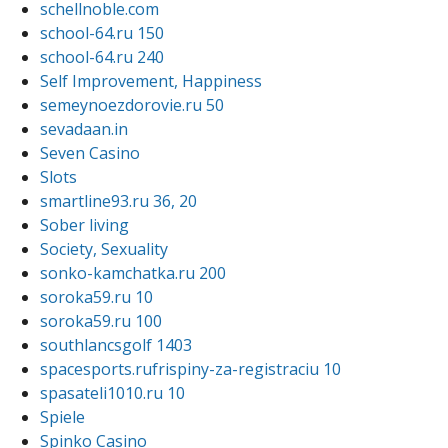
schellnoble.com
school-64.ru 150
school-64.ru 240
Self Improvement, Happiness
semeynoezdorovie.ru 50
sevadaan.in
Seven Casino
Slots
smartline93.ru 36, 20
Sober living
Society, Sexuality
sonko-kamchatka.ru 200
soroka59.ru 10
soroka59.ru 100
southlancsgolf 1403
spacesports.rufrispiny-za-registraciu 10
spasateli1010.ru 10
Spiele
Spinko Casino