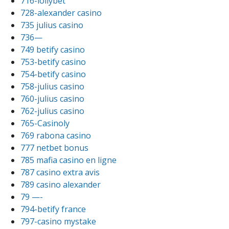
716-lollybet
728-alexander casino
735 julius casino
736—
749 betify casino
753-betify casino
754-betify casino
758-julius casino
760-julius casino
762-julius casino
765-Casinoly
769 rabona casino
777 netbet bonus
785 mafia casino en ligne
787 casino extra avis
789 casino alexander
79 —-
794-betify france
797-casino mystake