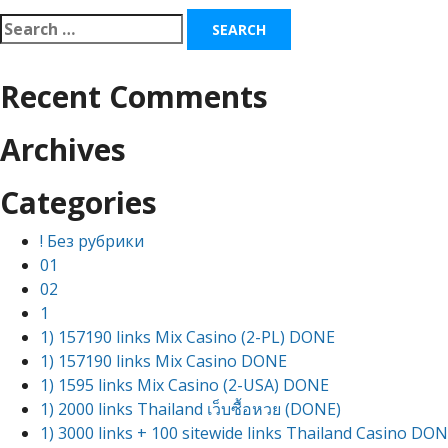
Search
for:
Recent Comments
Archives
Categories
! Без рубрики
01
02
1
1) 157190 links Mix Casino (2-PL) DONE
1) 157190 links Mix Casino DONE
1) 1595 links Mix Casino (2-USA) DONE
1) 2000 links Thailand เว็บซื้อหวย (DONE)
1) 3000 links + 100 sitewide links Thailand Casino DO