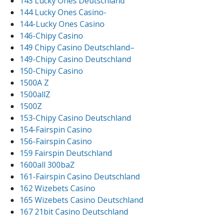
143 Lucky Ones Deutschland
144 Lucky Ones Casino-
144-Lucky Ones Casino
146-Chipy Casino
149 Chipy Casino Deutschland–
149-Chipy Casino Deutschland
150-Chipy Casino
1500A Z
1500allZ
1500Z
153-Chipy Casino Deutschland
154-Fairspin Casino
156-Fairspin Casino
159 Fairspin Deutschland
1600all 300baZ
161-Fairspin Casino Deutschland
162 Wizebets Casino
165 Wizebets Casino Deutschland
167 21bit Casino Deutschland