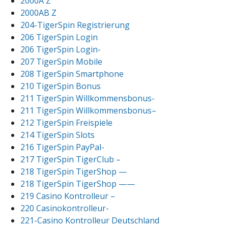
2000A Z
2000AB Z
204-TigerSpin Registrierung
206 TigerSpin Login
206 TigerSpin Login-
207 TigerSpin Mobile
208 TigerSpin Smartphone
210 TigerSpin Bonus
211 TigerSpin Willkommensbonus-
211 TigerSpin Willkommensbonus–
212 TigerSpin Freispiele
214 TigerSpin Slots
216 TigerSpin PayPal-
217 TigerSpin TigerClub –
218 TigerSpin TigerShop —
218 TigerSpin TigerShop ——
219 Casino Kontrolleur –
220 Casinokontrolleur-
221-Casino Kontrolleur Deutschland