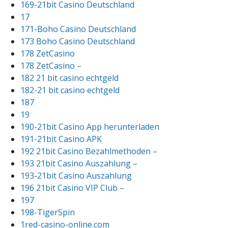
169-21bit Casino Deutschland
17
171-Boho Casino Deutschland
173 Boho Casino Deutschland
178 ZetCasino
178 ZetCasino –
182 21 bit casino echtgeld
182-21 bit casino echtgeld
187
19
190-21bit Casino App herunterladen
191-21bit Casino APK
192 21bit Casino Bezahlmethoden –
193 21bit Casino Auszahlung –
193-21bit Casino Auszahlung
196 21bit Casino VIP Club –
197
198-TigerSpin
1red-casino-online.com